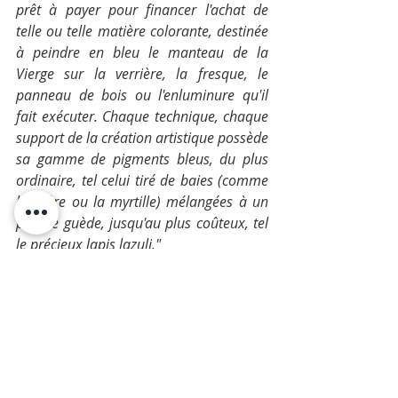
prêt à payer pour financer l'achat de 
telle ou telle matière colorante, destinée 
à peindre en bleu le manteau de la 
Vierge sur la verrière, la fresque, le 
panneau de bois ou l'enluminure qu'il 
fait exécuter. Chaque technique, chaque 
support de la création artistique possède 
sa gamme de pigments bleus, du plus 
ordinaire, tel celui tiré de baies (comme 
la mûre ou la myrtille) mélangées à un 
peu de guède, jusqu'au plus coûteux, tel 
le précieux lapis lazuli."
*Michel Pastoureau, Du bleu et du noir : 
éthiques et pratiques de la couleur à la 
fin du Moyen Âge: Médiévales, N°14, 
1988. La culture sur le marché. pp. 9-21