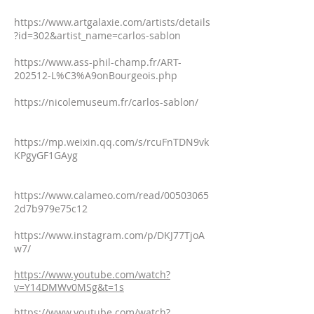
https://www.artgalaxie.com/artists/details
?id=302&artist_name=carlos-sablon
https://www.ass-phil-champ.fr/ART-
202512-L%C3%A9onBourgeois.php
https://nicolemuseum.fr/carlos-sablon/
https://mp.weixin.qq.com/s/rcuFnTDN9vk
KPgyGF1GAyg
https://www.calameo.com/read/00503065
2d7b979e75c12
https://www.instagram.com/p/DKJ77TjoA
w7/
https://www.youtube.com/watch?
v=Y14DMWv0MSg&t=1s
https://www.youtube.com/watch?