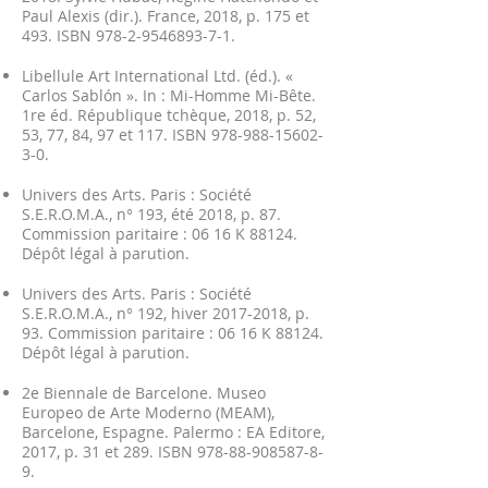
Paul Alexis (dir.). France, 2018, p. 175 et
493. ISBN
978-2-9546893-7-1
.
Libellule Art International Ltd. (éd.). «
Carlos Sablón ». In : Mi-Homme Mi-Bête.
1re éd. République tchèque, 2018, p. 52,
53, 77, 84, 97 et 117. ISBN
978-988-15602-
3-0
.
Univers des Arts. Paris : Société
S.E.R.O.M.A., n° 193, été 2018, p. 87.
Commission paritaire : 06 16 K 88124.
Dépôt légal à parution.
Univers des Arts. Paris : Société
S.E.R.O.M.A., n° 192, hiver
2017-2018
, p.
93. Commission paritaire : 06 16 K 88124.
Dépôt légal à parution.
2e Biennale de Barcelone. Museo
Europeo de Arte Moderno (MEAM),
Barcelone, Espagne. Palermo : EA Editore,
2017, p. 31 et 289. ISBN
978-88-908587-8-
9
.