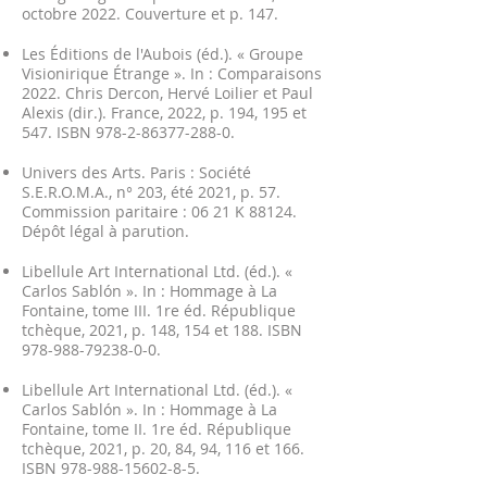
octobre 2022. Couverture et p. 147.
Les Éditions de l'Aubois (éd.). « Groupe
Visionirique Étrange ». In : Comparaisons
2022. Chris Dercon, Hervé Loilier et Paul
Alexis (dir.). France, 2022, p. 194, 195 et
547. ISBN
978-2-86377-288-0
.
Univers des Arts. Paris : Société
S.E.R.O.M.A., n° 203, été 2021, p. 57.
Commission paritaire : 06 21 K 88124.
Dépôt légal à parution.
Libellule Art International Ltd. (éd.). «
Carlos Sablón ». In : Hommage à La
Fontaine, tome III. 1re éd. République
tchèque, 2021, p. 148, 154 et 188. ISBN
978-988-79238-0-0
.
Libellule Art International Ltd. (éd.). «
Carlos Sablón ». In : Hommage à La
Fontaine, tome II. 1re éd. République
tchèque, 2021, p. 20, 84, 94, 116 et 166.
ISBN
978-988-15602-8-5
.