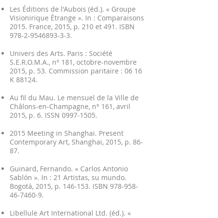
Les Éditions de l'Aubois (éd.). « Groupe
Visionirique Étrange ». In : Comparaisons
2015. France, 2015, p. 210 et 491. ISBN
978-2-9546893-3-3
.
Univers des Arts. Paris : Société
S.E.R.O.M.A., n° 181, octobre-novembre
2015, p. 53. Commission paritaire : 06 16
K 88124.
Au fil du Mau. Le mensuel de la Ville de
Châlons-en-Champagne, n° 161, avril
2015, p. 6. ISSN
0997-1505
.
2015 Meeting in Shanghai. Present
Contemporary Art, Shanghai, 2015, p. 86-
87.
Guinard, Fernando. « Carlos Antonio
Sablón ». In : 21 Artistas, su mundo.
Bogotá, 2015, p. 146-153. ISBN
978-958-
46-7460-9
.
Libellule Art International Ltd. (éd.). «