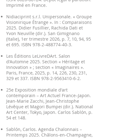
Imprimé en France.
Nidiaciprint s.r.l. Unipersonale. « Groupe
Visionirique Étrange ». In : Comparaisons
2025. Didier Fusillier, Rachida Dati et
Yvon Neuville (dir.). San Gimignano
(Italie), 1er trimestre 2026, p. 7, 10, 94, 95
et 695. ISBN
978-2-488774-40-3
.
Les Éditions LeLivreDArt. Salon
d'Automne 2025. Section « Héritage et
Innovation » ; section « Imaginaires ».
Paris, France, 2025, p. 14, 226, 230, 231,
329 et 337. ISBN
978-2-9563410-6-2
.
25e Exposition mondiale d'art
contemporain – Art Actuel France–Japon.
Jean-Marie Zacchi, Jean-Christophe
Lévêque et Magori Bumpei (dir.). National
Art Center, Tokyo, Japon. Carlos Sablón, p.
54 et 148.
Sablón, Carlos. Agenda Chalonnais –
Printemps 2025. Châlons-en-Champagne,