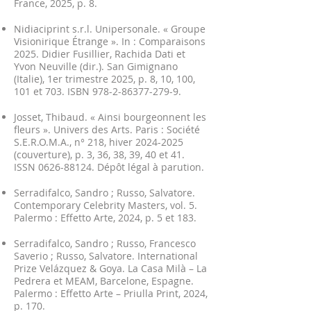
France, 2025, p. 8.
Nidiaciprint s.r.l. Unipersonale. « Groupe
Visionirique Étrange ». In : Comparaisons
2025. Didier Fusillier, Rachida Dati et
Yvon Neuville (dir.). San Gimignano
(Italie), 1er trimestre 2025, p. 8, 10, 100,
101 et 703. ISBN
978-2-86377-279-9
.
Josset, Thibaud. « Ainsi bourgeonnent les
fleurs ». Univers des Arts. Paris : Société
S.E.R.O.M.A., n° 218, hiver
2024-2025
(couverture), p. 3, 36, 38, 39, 40 et 41.
ISSN
0626-88124
. Dépôt légal à parution.
Serradifalco, Sandro ; Russo, Salvatore.
Contemporary Celebrity Masters, vol. 5.
Palermo : Effetto Arte, 2024, p. 5 et 183.
Serradifalco, Sandro ; Russo, Francesco
Saverio ; Russo, Salvatore. International
Prize Velázquez & Goya. La Casa Milà – La
Pedrera et MEAM, Barcelone, Espagne.
Palermo : Effetto Arte – Priulla Print, 2024,
p. 170.