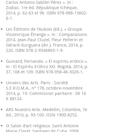
Carlos Antonio Sablón Pérez ». In :
Zodiac. 1re éd. République tchèque,
2014, p. 62-63 et 96. ISBN
978-988-15602-
6-1
.
Les Éditions de l'Aubois (éd.). « Groupe
Visionirique Étrange ». In : Comparaisons
2014. Jean-Paul Cluzel, Fleur Pellerin et
Gérard Xuriguera (dir.). France, 2014, p.
220. ISBN
978-2-9546893-1-9
.
Guinard, Fernando. « El espíritu erótico ».
In : El Espíritu Erótico XXI. Bogotá, 2014, p.
37, 108 et 109. ISBN
978-958-46-3026-1
.
Univers des Arts. Paris : Société
S.E.R.O.M.A., n° 176, octobre-novembre
2014, p. 19. Commission paritaire : 06 16
K 88124.
ARS Nuestro Arte. Medellín, Colombie, 7e
éd., 2010, p. 93-100. ISSN
1900-8252
.
IX Salon d'art religieux. Saint Antoine
Marie Claret, Santiago de Cuba, 2008.