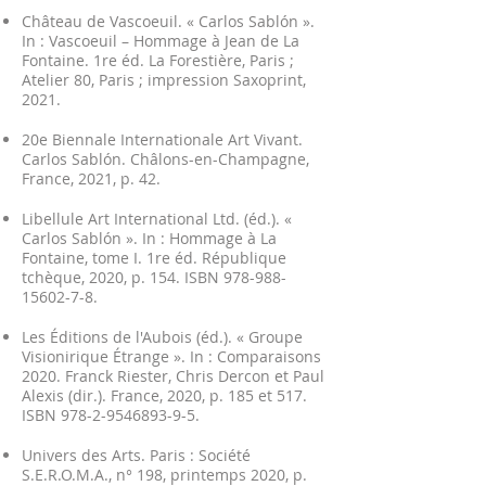
Château de Vascoeuil. « Carlos Sablón ».
In : Vascoeuil – Hommage à Jean de La
Fontaine. 1re éd. La Forestière, Paris ;
Atelier 80, Paris ; impression Saxoprint,
2021.
20e Biennale Internationale Art Vivant.
Carlos Sablón. Châlons-en-Champagne,
France, 2021, p. 42.
Libellule Art International Ltd. (éd.). «
Carlos Sablón ». In : Hommage à La
Fontaine, tome I. 1re éd. République
tchèque, 2020, p. 154. ISBN
978-988-
15602-7-8
.
Les Éditions de l'Aubois (éd.). « Groupe
Visionirique Étrange ». In : Comparaisons
2020. Franck Riester, Chris Dercon et Paul
Alexis (dir.). France, 2020, p. 185 et 517.
ISBN
978-2-9546893-9-5
.
Univers des Arts. Paris : Société
S.E.R.O.M.A., n° 198, printemps 2020, p.