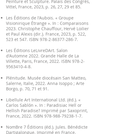
Peinture et Sculpture. Palais des Congrès,
Vittel, France, 2023, p. 26, 27, 29 et 85.
Les Éditions de l'Aubois. « Groupe
Visionirique Étrange ». In : Comparaisons
2023. Christophe Chauffour, Hervé Loilier
et Paul Alexis (dir.). France, 2023, p. 522,
523 et 547. ISBN
978-2-86377-286-7
.
Les Éditions LeLivreDArt. Salon
d'Automne 2022. Grande Halle de La
Villette, Paris, France, 2022. ISBN
978-2-
9563410-4-8
.
Plénitude. Musée diocésain San Matteo,
Salerne, Italie, 2022. Anna Isoppo ; Arte
Borgo, p. 70, 71 et 91.
Libellule Art International Ltd. (éd.). «
Carlos Sablón ». In : Paradisiac Hell or
Hellish Paradise? Imprimé par Saxoprint,
France, 2022. ISBN
978-988-79238-1-7
.
NomBre 7 Éditions (éd.). Jules. Bénédicte
Dartigalongue. Imprimé en France,