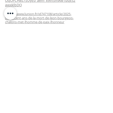
OqOFCH8s7SUyEo_aem_x9IhSmAw1bqEsz
awxklbDQ
https://www.lunion.fr/id747108/article/2025-
09-12/cent-ans-de-la-mort-de-leon-bourgeois-
chalons-met-lhomme-de-paix-lhonneur
https://www.buonenotizie.it/cultura-e-tempo-
libero/2025/11/23/premio-lorenzo-il-magnifico-
arte-coraggio-e-cultura-al-servizio-del-bene-
comune/laura-severini/
https://www.diariolasamericas.com/cultura/co
nozca-la-obra-del-artista-cubano-carlos-
sablon-premiado-italia-n5388606
https://www.lunion.fr/art/68192/article/2018-
01-02/un-retour-magique-pour-carlos-sablon-
chalons
http://www.muzeum.diecezja.org/muzeum/za
praszamy-do-relacji-z-otwarcia-nowej-
przestrzeni-pt-salon-comparaisons-grand-
palais-paryz-pelplin/
https://www.napolisera.it/wp/2025/11/26/pre
mio-lorenzo-il-magnifico-2025/