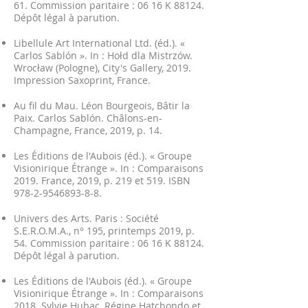
61. Commission paritaire : 06 16 K 88124.
Dépôt légal à parution.
Libellule Art International Ltd. (éd.). «
Carlos Sablón ». In : Hołd dla Mistrzów.
Wrocław (Pologne), City's Gallery, 2019.
Impression Saxoprint, France.
Au fil du Mau. Léon Bourgeois, Bâtir la
Paix. Carlos Sablón. Châlons-en-
Champagne, France, 2019, p. 14.
Les Éditions de l'Aubois (éd.). « Groupe
Visionirique Étrange ». In : Comparaisons
2019. France, 2019, p. 219 et 519. ISBN
978-2-9546893-8-8
.
Univers des Arts. Paris : Société
S.E.R.O.M.A., n° 195, printemps 2019, p.
54. Commission paritaire : 06 16 K 88124.
Dépôt légal à parution.
Les Éditions de l'Aubois (éd.). « Groupe
Visionirique Étrange ». In : Comparaisons
2018. Sylvie Hubac, Régine Hatchondo et