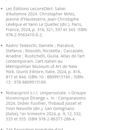
Les Éditions LeLivreDArt. Salon
d'Automne 2024. Christopher Miles,
Jeanne d'Hauteserre, Jean-Christophe
Lévêque et Yann Le Quellec (dir.). Paris,
France, 2024, p. 316, 321, 337 et 343. ISBN
978-2-9563410-6-2
.
Radini Tedeschi, Daniele ; Pieralice,
Stefania ; Rossotti, Nicoletta ; Caccavale,
Ariadne ; Rustichelli, Giulia. Atlas de l'art
contemporain. L'art italien au
Metropolitan Museum of Art de New
York. Giunti Editore, Italie, 2024, p. 816,
817 et 844. ISBN-10 : 880991516X ; ISBN-
13 :
978-8809915169
.
Nidiaciprint s.r.l. Unipersonale. « Groupe
Visionirique Étrange ». In : Comparaisons
2024. Didier Fusillier, Thibaud Josset et
Yvon Neuville (dir.). San Gimignano
(Italie), 1er trimestre 2024, p. 9, 12, 532,
533 et 555. ISBN
978-2-86377-286-4
.
24e Exposition mondiale d'art