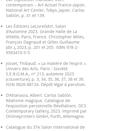
contemporain – Art Actuel France–Japon.
National Art Center, Tokyo, Japon. Carlos
Sablón, p. 41 et 139.
Les Éditions LeLivreDArt. Salon
d'Automne 2023. Grande Halle de La
Villette, Paris, France. Christopher Miles,
François Dagnaud et Gilles Guillaume
(dir.), 2023, p. 201 et 205. ISBN
978-2-
9563410-5-5
.
Josset, Thibaud. « La matière de l'esprit ».
Univers des Arts. Paris : Société
S.E.R.O.M.A., n° 213, automne 2023
(couverture), p. 3, 34, 35, 36, 37, 38 et 39.
ISSN
0626-88124
. Dépôt légal à parution.
D'Attanasio, Albert. Carlos Sablón.
Réalisme magique. Catalogue de
l'exposition personnelle Révélations. DCS
Contemporary Gallery, 2023. Imprimé par
Onlineprinters GmbH, Fürth, Allemagne.
Catalogue du 37e Salon International de