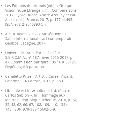
Les Éditions de l'Aubois (éd.). « Groupe
Visionirique Étrange ». In : Comparaisons
2017. Sylvie Hubac, André Azoulay et Paul
Alexis (dir.). France, 2017, p. 177 et 495.
ISBN
978-2-9546893-5-7
.
ART3F Reims 2017. « MuséeHome ».
Salon international d'art contemporain.
Ganboa, Espagne, 2017.
Univers des Arts. Paris : Société
S.E.R.O.M.A., n° 187, hiver
2016-2017
, p.
47. Commission paritaire : 06 16 K 88124.
Dépôt légal à parution.
Canaletto Prize – Artistic Career Award.
Palermo : EA Editore, 2016, p. 169.
Libellule Art International Ltd. (éd.). «
Carlos Sablón ». In : Hommage aux
Maîtres. République tchèque, 2016, p. 34,
35, 48, 62, 66, 67, 108, 109, 110, 134 et
143. ISBN
978-988-15602-0-9
.