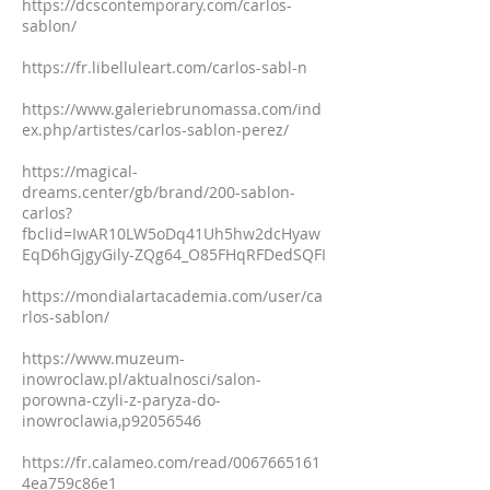
https://dcscontemporary.com/carlos-
sablon/
https://fr.libelluleart.com/carlos-sabl-n
https://www.galeriebrunomassa.com/ind
ex.php/artistes/carlos-sablon-perez/
https://magical-
dreams.center/gb/brand/200-sablon-
carlos?
fbclid=IwAR10LW5oDq41Uh5hw2dcHyaw
EqD6hGjgyGily-ZQg64_O85FHqRFDedSQFI
https://mondialartacademia.com/user/ca
rlos-sablon/
https://www.muzeum-
inowroclaw.pl/aktualnosci/salon-
porowna-czyli-z-paryza-do-
inowroclawia,p92056546
https://fr.calameo.com/read/0067665161
4ea759c86e1