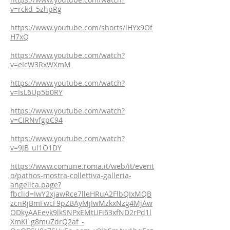
v=rckd_5zhpRg
https://www.youtube.com/shorts/lHYx9Of
H7xQ
https://www.youtube.com/watch?
v=eIcW3RxWXmM
https://www.youtube.com/watch?
v=IsL6Up5b0RY
https://www.youtube.com/watch?
v=CIRNvfgpC94
https://www.youtube.com/watch?
v=9JB_ui1O1DY
https://www.comune.roma.it/web/it/event
o/pathos-mostra-collettiva-galleria-
angelica.page?
fbclid=IwY2xjawRce7lleHRuA2FlbQIxMQB
zcnRjBmFwcF9pZBAyMjIwMzkxNzg4MjAw
ODkyAAEevk9lkSNPxEMtUFi63xfND2rPd1l
XmKl_g8muZdrQ2af_-