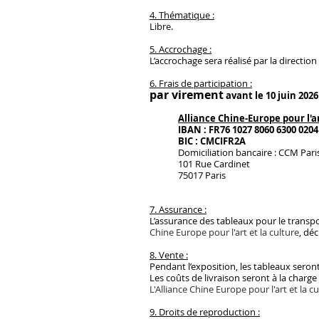
4. Thématique :
Libre.
5. Accrochage :
L’accrochage sera réalisé par la directio
6. Frais de participation :
par virement
avant le 10 juin 2026 
Alliance Chine-Europe pour l'ar
IBAN : FR76 1027 8060 6300 0204
BIC : CMCIFR2A
Domiciliation bancaire : CCM Pari
101 Rue Cardinet
75017 Paris
7. Assurance :
L’assurance des tableaux pour le transport
Chine Europe pour l'art et la culture
, dé
8. Vente :
Pendant l’exposition, les tableaux seron
Les coûts de livraison seront à la charg
L'Alliance Chine Europe pour l'art et la c
9. Droits de reproduction :