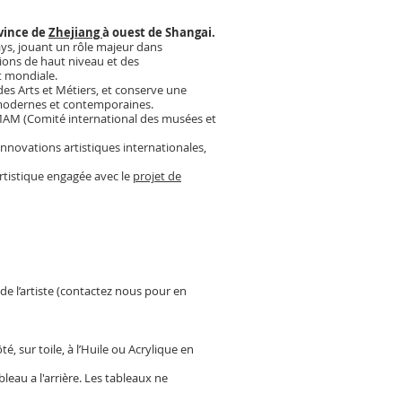
ovince de
Zhejiang
à ouest de Shangai.
ays, jouant un rôle majeur dans
ions de haut niveau et des
et mondiale.
des Arts et Métiers, et conserve une
s modernes et contemporaines.
CIMAM (Comité international des musées et
nnovations artistiques internationales,
rtistique engagée avec le
projet de
 de l’artiste (contactez nous pour en
é, sur toile, à l’Huile ou Acrylique en
bleau a l'arrière. Les tableaux ne