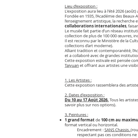
Lieu d’exposition :
L'exposition aura lieu à l'été 2026 (août)
Fondée en 1935, l’Académie des Beaux-Art
l’enseignement artistique, la recherche
collaborations internationales
, fais
Le musée fait partie d’un réseau instit
collection de plus de 100 000 œuvres, i
Il est reconnu par le Ministère de la C
collections d’art moderne).
Alliant tradition et contemporanéité, l’
et a collaboré avec de grandes instituti
Cette exposition estivale est pensée co
Taiyuan
et offrant aux artistes une visi
1. Les Artistes :
Cette exposition rassemblera
des
artist
2. Dates d'exposition :
Du 10 au 17 Aoüt 2026.
Tous les artiste
savoir plus sur nos options).
3. Peintures :
1 grand format
de
100 cm au maximu
format vertical ou horizontal.
Encadrement :
SANS Chassis.
(rou
respectant pas ces conditions ne