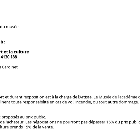
n du musée.
à :
t et la culture
 4130 188
s Cardinet
 et durant l’exposition est à la charge de l’Artiste. Le M
usée de l'académie d
clinent toute responsabilité en cas de vol, incendie, ou tout autre dommage.
t proposés au prix public.
e de l’acheteur. Les négociations ne pourront pas dépasser 15% du prix publ
ulture
prends 15% de la vente.