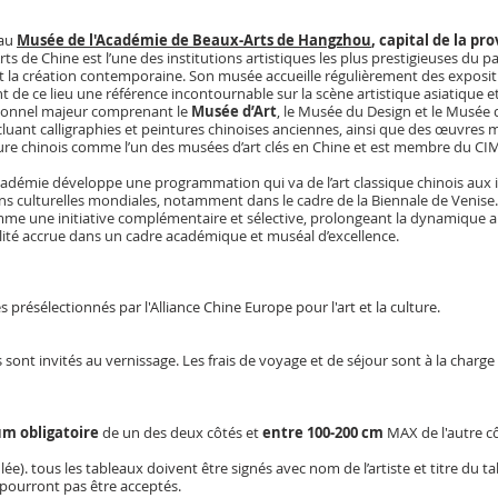
 au
Musée de l'Académie de Beaux-Arts de Hangzhou
, capital de la pr
s de Chine est l’une des institutions artistiques les plus prestigieuses du p
 et la création contemporaine. Son musée accueille régulièrement des exposit
ant de ce lieu une référence incontournable sur la scène artistique asiatique 
utionnel majeur comprenant le
Musée d’Art
, le Musée du Design et le Musée 
ncluant calligraphies et peintures chinoises anciennes, ainsi que des œuvre
ulture chinois comme l’un des musées d’art clés en Chine et est membre du 
Académie développe une programmation qui va de l’art classique chinois aux i
ons culturelles mondiales, notamment dans le cadre de la Biennale de Venise.
mme une initiative complémentaire et sélective, prolongeant la dynamique a
bilité accrue dans un cadre académique et muséal d’excellence.
es présélectionnés par l'Alliance Chine Europe pour l'art et la culture.
s sont invités au vernissage. Les frais de voyage et de séjour sont à la charge
m obligatoire
de un des deux côtés et
entre 100-200 cm
MAX de l'autre côt
lée).
​tous les tableaux doivent être
signés avec nom de l’artiste et titre du ta
 pourront pas être acceptés.